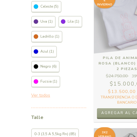
E
INVIERNO
Celeste (5)
Uva (1)
Lila (1)
Ladrillo (1)
Azul (1)
PILA DE ANIM
ROSA (BLANCO) 
Negro (6)
2 PIEZA
$24.750,00
39
Fucsia (1)
$15.000
$13.500,0
Ver todos
TRANSFERENCIA O 
BANCARIO
Talle
3X2
0-3 (3,5 A 5,5kg Rn) (85)
VERANO