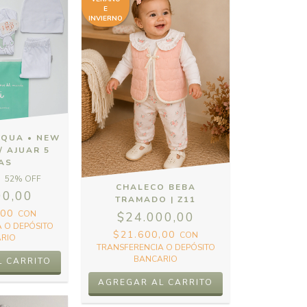
E
INVIERNO
AQUA • NEW
/ AJUAR 5
ZAS
52
% OFF
CHALECO BEBA
00,00
TRAMADO | Z11
,00
CON
$24.000,00
 O DEPÓSITO
$21.600,00
CON
RIO
TRANSFERENCIA O DEPÓSITO
BANCARIO
AGREGAR AL CARRITO