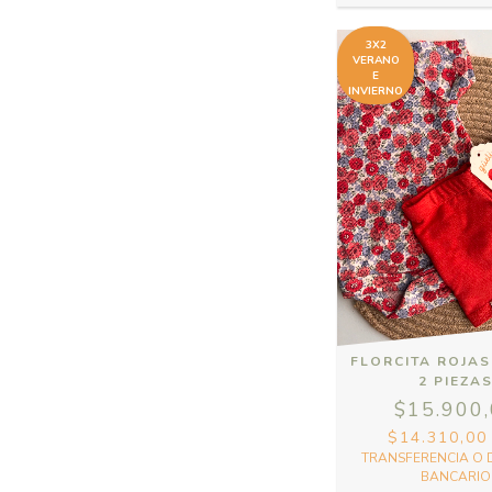
3X2
VERANO
E
INVIERNO
FLORCITA ROJAS
2 PIEZA
$15.900
$14.310,0
TRANSFERENCIA O 
BANCARIO