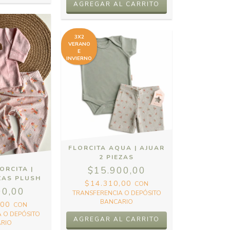
3X2
VERANO
E
INVIERNO
FLORCITA AQUA | AJUAR
2 PIEZAS
$15.900,00
ORCITA |
EZAS PLUSH
$14.310,00
CON
00,00
TRANSFERENCIA O DEPÓSITO
BANCARIO
,00
CON
 O DEPÓSITO
RIO