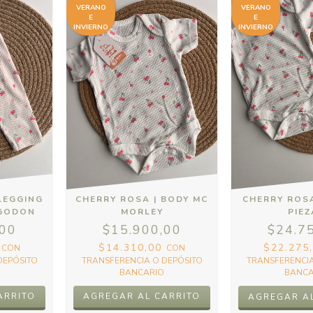
VERANO
VERANO
E
E
INVIERNO
INVIERNO
LEGGING
CHERRY ROSA | BODY MC
CHERRY ROSA
LGODON
MORLEY
PIE
,00
$15.900,00
$24.7
0
$14.310,00
$22.275
CON
CON
DEPÓSITO
TRANSFERENCIA O DEPÓSITO
TRANSFERENCIA
BANCARIO
BANCA
ARRITO
AGREGAR AL CARRITO