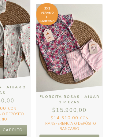
3X2
VERANO
E
INVIERNO
 | AJUAR 2
ZAS
FLORCITA ROSAS | AJUAR
50,00
2 PIEZAS
,00
CON
$15.900,00
 O DEPÓSITO
$14.310,00
CON
RIO
TRANSFERENCIA O DEPÓSITO
BANCARIO