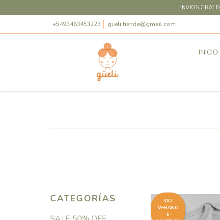
ENVIOS GRATIS
+5493463453223
gueli.tienda@gmail.com
INICIO
CATEGORÍAS
3X2
VERANO
E
SALE 50% OFF