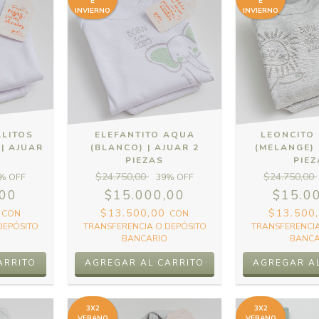
E
E
INVIERNO
INVIERNO
ALITOS
ELEFANTITO AQUA
LEONCITO
| AJUAR
(BLANCO) | AJUAR 2
(MELANGE) 
S
PIEZAS
PIE
$24.750,00
$24.750,00
% OFF
39
% OFF
,00
$15.000,00
$15.0
0
$13.500,00
$13.500
CON
CON
DEPÓSITO
TRANSFERENCIA O DEPÓSITO
TRANSFERENCIA
BANCARIO
BANCA
3X2
3X2
VERANO
VERANO