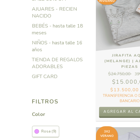
INVIERNO
AJUARES - RECIEN
NACIDO
BEBÉS - hasta talle 18
meses
NIÑOS - hasta talle 16
años
JIRAFITA A
TIENDA DE REGALOS
(MELANGE) | A
ADORABLES
PIEZAS
$24.750,00
39
GIFT CARD
$15.000
$13.500,0
TRANSFERENCIA O 
FILTROS
BANCARIO
Color
Rosa (9)
3X2
VERANO