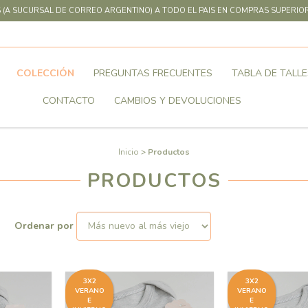
 (A SUCURSAL DE CORREO ARGENTINO) A TODO EL PAIS EN COMPRAS SUPERIOR
COLECCIÓN
PREGUNTAS FRECUENTES
TABLA DE TALLE
CONTACTO
CAMBIOS Y DEVOLUCIONES
Inicio
>
Productos
PRODUCTOS
Ordenar por
3X2
3X2
VERANO
VERANO
E
E