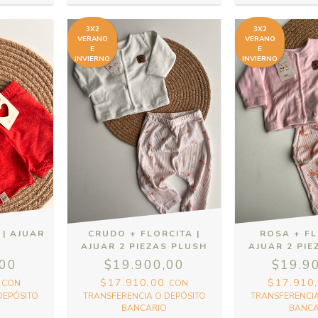
3X2
3X2
VERANO
VERANO
E
E
INVIERNO
INVIERNO
 | AJUAR
CRUDO + FLORCITA |
ROSA + FL
S
AJUAR 2 PIEZAS PLUSH
AJUAR 2 PI
,00
$19.900,00
$19.9
0
$17.910,00
$17.910
CON
CON
DEPÓSITO
TRANSFERENCIA O DEPÓSITO
TRANSFERENCIA
BANCARIO
BANCA