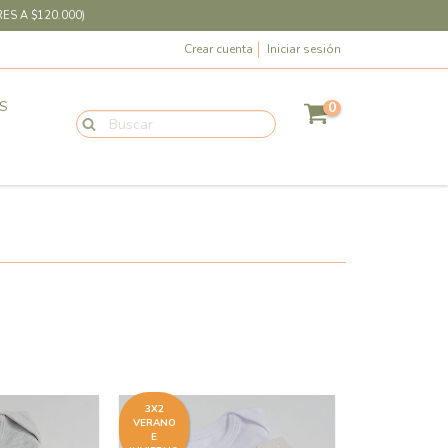
ES A $120.000)
Crear cuenta
Iniciar sesión
S
0
3X2
VERANO
E