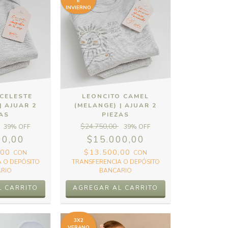
E
INVIERNO
 CELESTE
LEONCITO CAMEL
| AJUAR 2
(MELANGE) | AJUAR 2
ZAS
PIEZAS
$24.750,00
39
% OFF
39
% OFF
00,00
$15.000,00
,00
$13.500,00
CON
CON
 O DEPÓSITO
TRANSFERENCIA O DEPÓSITO
RIO
BANCARIO
3X2
VERANO