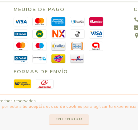
MEDIOS DE PAGO
C
FORMAS DE ENVÍO
erechos reservados.
 por este sitio
aceptás el uso de cookies
para agilizar tu experiencia
cá.
/
Botón de arrepentimiento
ENTENDIDO