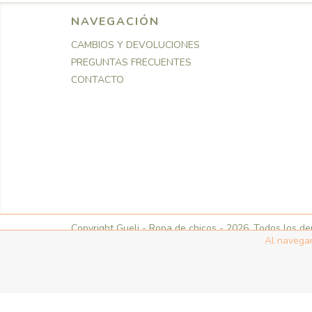
NAVEGACIÓN
CAMBIOS Y DEVOLUCIONES
PREGUNTAS FRECUENTES
CONTACTO
Copyright Gueli - Ropa de chicos - 2026. Todos los d
Al navegar
Defensa de las y los consumidores. Para reclamos
ingresá a