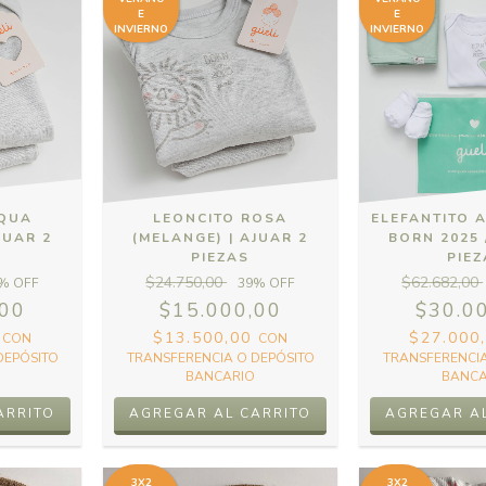
E
E
INVIERNO
INVIERNO
AQUA
LEONCITO ROSA
ELEFANTITO 
JUAR 2
(MELANGE) | AJUAR 2
BORN 2025 
PIEZAS
PIE
$24.750,00
$62.682,00
% OFF
39
% OFF
,00
$15.000,00
$30.0
0
$13.500,00
$27.000
CON
CON
DEPÓSITO
TRANSFERENCIA O DEPÓSITO
TRANSFERENCIA
BANCARIO
BANCA
3X2
3X2