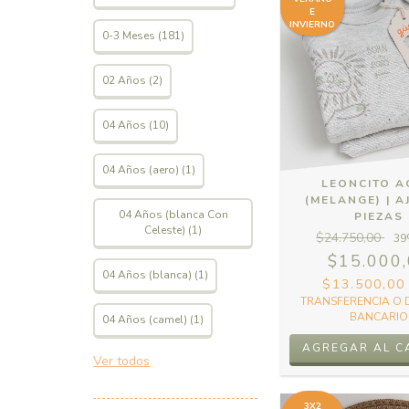
E
INVIERNO
0-3 Meses (181)
02 Años (2)
04 Años (10)
04 Años (aero) (1)
LEONCITO 
(MELANGE) | A
04 Años (blanca Con
PIEZAS
Celeste) (1)
$24.750,00
39
$15.000
04 Años (blanca) (1)
$13.500,0
TRANSFERENCIA O 
BANCARIO
04 Años (camel) (1)
Ver todos
3X2