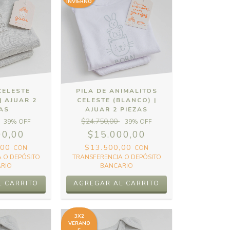
INVIERNO
CELESTE
PILA DE ANIMALITOS
| AJUAR 2
CELESTE (BLANCO) |
ZAS
AJUAR 2 PIEZAS
$24.750,00
39
% OFF
39
% OFF
00,00
$15.000,00
,00
$13.500,00
CON
CON
 O DEPÓSITO
TRANSFERENCIA O DEPÓSITO
RIO
BANCARIO
3X2
VERANO