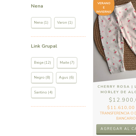
VERANO
Nena
E
INVIERNO
Nena (1)
Varon (1)
Link Grupal
Beige (12)
Maite (7)
Negro (8)
Agus (6)
CHERRY ROSA | 
MORLEY DE A
Santino (4)
$12.900
$11.610,0
TRANSFERENCIA O 
BANCARIO
AGREGAR AL C