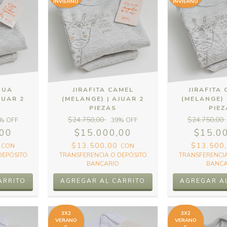
INVIERNO
INVIERNO
QUA
JIRAFITA CAMEL
JIRAFITA 
JUAR 2
(MELANGE) | AJUAR 2
(MELANGE) 
PIEZAS
PIE
$24.750,00
$24.750,00
% OFF
39
% OFF
,00
$15.000,00
$15.0
0
$13.500,00
$13.500
CON
CON
DEPÓSITO
TRANSFERENCIA O DEPÓSITO
TRANSFERENCIA
BANCARIO
BANCA
3X2
3X2
VERANO
VERANO