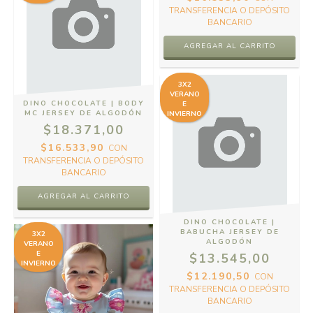
TRANSFERENCIA O DEPÓSITO
BANCARIO
AGREGAR AL CARRITO
3X2
VERANO
DINO CHOCOLATE | BODY
E
MC JERSEY DE ALGODÓN
INVIERNO
$18.371,00
$16.533,90
CON
TRANSFERENCIA O DEPÓSITO
BANCARIO
AGREGAR AL CARRITO
DINO CHOCOLATE |
BABUCHA JERSEY DE
3X2
ALGODÓN
VERANO
E
$13.545,00
INVIERNO
$12.190,50
CON
TRANSFERENCIA O DEPÓSITO
BANCARIO