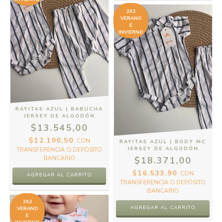
3X2
VERANO
E
INVIERNO
RAYITAS AZUL | BABUCHA
JERSEY DE ALGODÓN
$13.545,00
$12.190,50
CON
RAYITAS AZUL | BODY MC
JERSEY DE ALGODÓN
TRANSFERENCIA O DEPÓSITO
BANCARIO
$18.371,00
$16.533,90
CON
AGREGAR AL CARRITO
TRANSFERENCIA O DEPÓSITO
BANCARIO
3X2
AGREGAR AL CARRITO
VERANO
E