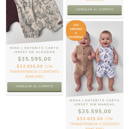
AGREGAR AL CARRITO
3X2
VERANO
E
INVIERNO
NINO | ENTERITO CORTO
JERSEY DE ALGODON
$35.595,00
$32.035,50
CON
TRANSFERENCIA O DEPÓSITO
BANCARIO
AGREGAR AL CARRITO
NOHA | ENTERITO CORTO
JERSEY SIN MANGAS
$35.595,00
$32.035,50
CON
TRANSFERENCIA O DEPÓSITO