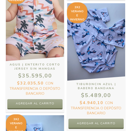
INVIERNO
3X2
VERANO
E
INVIERNO
AGUS | ENTERITO CORTO
JERSEY SIN MANGAS
$35.595,00
$32.035,50
CON
TIBURONCIN AZUL |
TRANSFERENCIA O DEPÓSITO
BABERO BANDANA
BANCARIO
$5.489,00
$4.940,10
CON
AGREGAR AL CARRITO
TRANSFERENCIA O DEPÓSITO
BANCARIO
3X2
VERANO
E