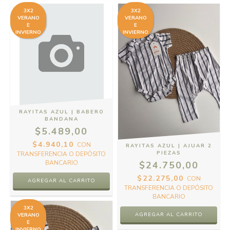
3X2
3X2
VERANO
VERANO
E
E
INVIERNO
INVIERNO
RAYITAS AZUL | BABERO
BANDANA
$5.489,00
$4.940,10
CON
RAYITAS AZUL | AJUAR 2
PIEZAS
TRANSFERENCIA O DEPÓSITO
BANCARIO
$24.750,00
$22.275,00
CON
TRANSFERENCIA O DEPÓSITO
BANCARIO
3X2
VERANO
E
INVIERNO