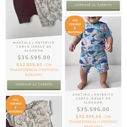
AGREGAR AL CARRITO
3X2
VERANO
E
INVIERNO
MARSALA | ENTERITO
CORTO JERSEY DE
ALGODON
$35.595,00
$32.035,50
CON
TRANSFERENCIA O DEPÓSITO
BANCARIO
AGREGAR AL CARRITO
SANTINO | ENTERITO
CORTO JERSEY DE
3X2
ALGODON
VERANO
E
$35.595,00
INVIERNO
$32.035,50
CON
TRANSFERENCIA O DEPÓSITO
BANCARIO