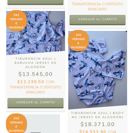
TRANSFERENCIA O DEPÓSITO
BANCARIO
3X2
VERANO
E
INVIERNO
3X2
VERANO
E
INVIERNO
TIBURONCIN AZUL |
BABUCHA JERSEY DE
ALGODÓN
$13.545,00
$12.190,50
CON
TRANSFERENCIA O DEPÓSITO
BANCARIO
AGREGAR AL CARRITO
TIBURONCIN AZUL | BODY
MC JERSEY DE ALGODÓN)
3X2
VERANO
$18.371,00
E
INVIERNO
$16.533,90
CON