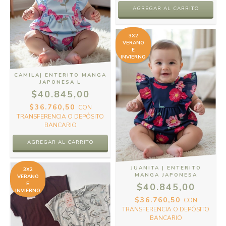
AGREGAR AL CARRITO
3X2
VERANO
E
INVIERNO
CAMILA| ENTERITO MANGA
JAPONESA L
$40.845,00
$36.760,50
CON
TRANSFERENCIA O DEPÓSITO
BANCARIO
AGREGAR AL CARRITO
JUANITA | ENTERITO
3X2
MANGA JAPONESA
VERANO
E
$40.845,00
INVIERNO
$36.760,50
CON
TRANSFERENCIA O DEPÓSITO
BANCARIO