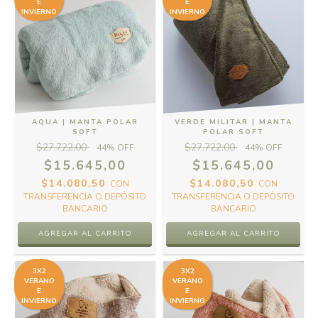
E
E
INVIERNO
INVIERNO
AQUA | MANTA POLAR
VERDE MILITAR | MANTA
SOFT
POLAR SOFT
$27.722,00
$27.722,00
44
% OFF
44
% OFF
$15.645,00
$15.645,00
$14.080,50
$14.080,50
CON
CON
TRANSFERENCIA O DEPÓSITO
TRANSFERENCIA O DEPÓSITO
BANCARIO
BANCARIO
3X2
3X2
VERANO
VERANO
E
E
INVIERNO
INVIERNO