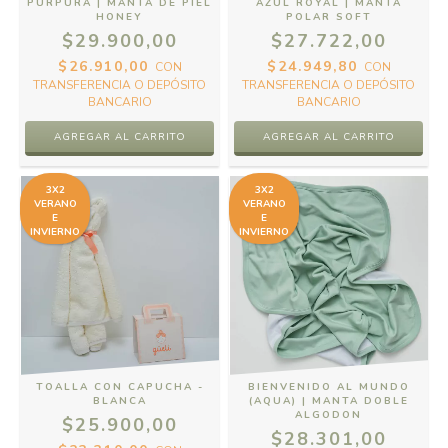
PURPURA | MANTA DE PIEL
AZUL ROYAL | MANTA
HONEY
POLAR SOFT
$29.900,00
$27.722,00
$26.910,00
$24.949,80
CON
CON
TRANSFERENCIA O DEPÓSITO
TRANSFERENCIA O DEPÓSITO
BANCARIO
BANCARIO
3X2
3X2
VERANO
VERANO
E
E
INVIERNO
INVIERNO
TOALLA CON CAPUCHA -
BIENVENIDO AL MUNDO
BLANCA
(AQUA) | MANTA DOBLE
ALGODON
$25.900,00
$28.301,00