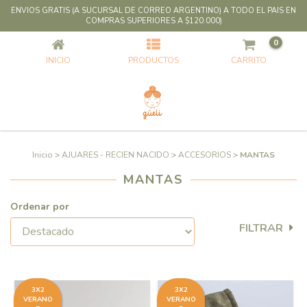
ENVIOS GRATIS (A SUCURSAL DE CORREO ARGENTINO) A TODO EL PAIS EN
MANTAS
COMPRAS SUPERIORES A $120.000)
0
INICIO
PRODUCTOS
CARRITO
Inicio
>
AJUARES - RECIEN NACIDO
>
ACCESORIOS
>
MANTAS
MANTAS
Ordenar por
FILTRAR
3X2
3X2
VERANO
VERANO