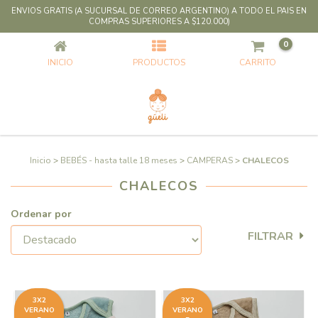
ENVIOS GRATIS (A SUCURSAL DE CORREO ARGENTINO) A TODO EL PAIS EN
CHALECOS
COMPRAS SUPERIORES A $120.000)
0
INICIO
PRODUCTOS
CARRITO
Inicio
>
BEBÉS - hasta talle 18 meses
>
CAMPERAS
>
CHALECOS
CHALECOS
Ordenar por
FILTRAR
3X2
3X2
VERANO
VERANO