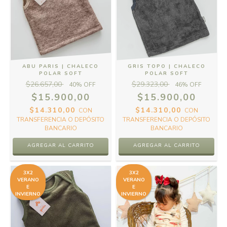
ABU PARIS | CHALECO
GRIS TOPO | CHALECO
POLAR SOFT
POLAR SOFT
$26.657,00
$29.323,00
40
% OFF
46
% OFF
$15.900,00
$15.900,00
$14.310,00
$14.310,00
CON
CON
TRANSFERENCIA O DEPÓSITO
TRANSFERENCIA O DEPÓSITO
BANCARIO
BANCARIO
AGREGAR AL CARRITO
AGREGAR AL CARRITO
3X2
3X2
VERANO
VERANO
E
E
INVIERNO
INVIERNO