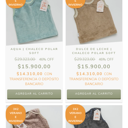
E
E
INVIERNO
INVIERNO
AQUA | CHALECO POLAR
DULCE DE LECHE |
SOFT
CHALECO POLAR SOFT
$29.323,00
$29.323,00
46
% OFF
46
% OFF
$15.900,00
$15.900,00
$14.310,00
$14.310,00
CON
CON
TRANSFERENCIA O DEPÓSITO
TRANSFERENCIA O DEPÓSITO
BANCARIO
BANCARIO
AGREGAR AL CARRITO
AGREGAR AL CARRITO
3X2
3X2
VERANO
VERANO
E
E
INVIERNO
INVIERNO