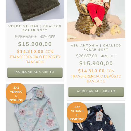
VERDE MILITAR | CHALECO
POLAR SOFT
$26.657,00
40
% OFF
$15.900,00
ABU ANTONIA | CHALECO
POLAR SOFT
$14.310,00
CON
$26.657,00
40
% OFF
TRANSFERENCIA O DEPÓSITO
BANCARIO
$15.900,00
$14.310,00
CON
AGREGAR AL CARRITO
TRANSFERENCIA O DEPÓSITO
BANCARIO
3X2
AGREGAR AL CARRITO
VERANO
E
INVIERNO
3X2
VERANO
E
INVIERNO