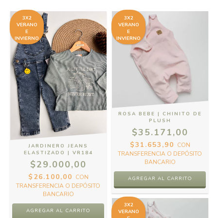
3X2
3X2
VERANO
VERANO
E
E
INVIERNO
INVIERNO
ROSA BEBE | CHINITO DE
PLUSH
$35.171,00
$31.653,90
CON
JARDINERO JEANS
ELASTIZADO | VR184
TRANSFERENCIA O DEPÓSITO
BANCARIO
$29.000,00
$26.100,00
CON
AGREGAR AL CARRITO
TRANSFERENCIA O DEPÓSITO
BANCARIO
3X2
AGREGAR AL CARRITO
VERANO