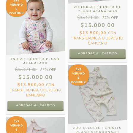
3X2
VERANO
VICTORIA | CHINITO DE
E
PLUSH ACANALADO
INVIERNO
$35.171,00
57
% OFF
$15.000,00
$13.500,00
CON
TRANSFERENCIA O DEPÓSITO
BANCARIO
AGREGAR AL CARRITO
INDIA | CHINITO PLUSH
ACANALADO
$35.171,00
57
% OFF
3X2
VERANO
$15.000,00
E
INVIERNO
$13.500,00
CON
TRANSFERENCIA O DEPÓSITO
BANCARIO
AGREGAR AL CARRITO
3X2
VERANO
ABU CELESTE | CHINITO
E
PLUSH ACORDONADO