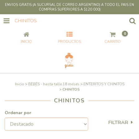
ENVIOS GRATIS (A SUCURSAL DE CORREO ARGENTINO) A TODO EL PAIS EN
COMPRAS SUPERIORES A $120.000)
CHINITOS
0
INICIO
PRODUCTOS
CARRITO
Inicio
>
BEBÉS - hasta talle 18 meses
>
ENTERITOS Y CHINITOS
>
CHINITOS
CHINITOS
Ordenar por
FILTRAR