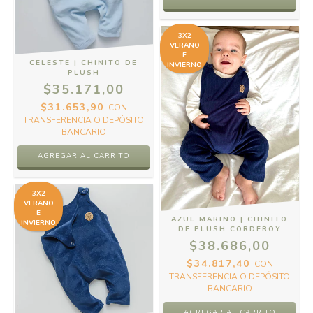
3X2
VERANO
E
CELESTE | CHINITO DE
INVIERNO
PLUSH
$35.171,00
$31.653,90
CON
TRANSFERENCIA O DEPÓSITO
BANCARIO
AGREGAR AL CARRITO
3X2
VERANO
E
AZUL MARINO | CHINITO
INVIERNO
DE PLUSH CORDEROY
$38.686,00
$34.817,40
CON
TRANSFERENCIA O DEPÓSITO
BANCARIO
AGREGAR AL CARRITO