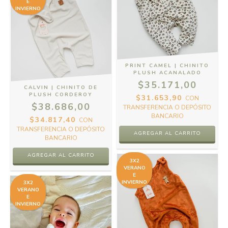
E
INVIERNO
PRINT CAMEL | CHINITO
PLUSH ACANALADO
$35.171,00
CALVIN | CHINITO DE
PLUSH CORDEROY
$31.653,90
CON
$38.686,00
TRANSFERENCIA O DEPÓSITO
BANCARIO
$34.817,40
CON
TRANSFERENCIA O DEPÓSITO
AGREGAR AL CARRITO
BANCARIO
AGREGAR AL CARRITO
3X2
VERANO
E
INVIERNO
3X2
VERANO
E
INVIERNO