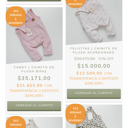
E
INVIERNO
3X2
VERANO
E
INVIERNO
FELICITAS | CHINITO DE
PLUSH ACORDONADO
$35.171,00
57
% OFF
$15.000,00
CANDY | CHINITO DE
PLUSH BIFAZ
$13.500,00
CON
$35.171,00
TRANSFERENCIA O DEPÓSITO
BANCARIO
$31.653,90
CON
TRANSFERENCIA O DEPÓSITO
AGREGAR AL CARRITO
BANCARIO
AGREGAR AL CARRITO
3X2
VERANO
E
INVIERNO
3X2
VERANO