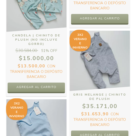
TRANSFERENCIA O DEPÓSITO
BANCARIO
AGREGAR AL CARRITO
3X2
CANDELA | CHINITO DE
VERANO
PLUSH (NO INCLUYE
E
GORRO)
INVIERNO
$30.584,00
51
% OFF
$15.000,00
$13.500,00
CON
TRANSFERENCIA O DEPÓSITO
BANCARIO
AGREGAR AL CARRITO
GRIS MELANGE | CHINITO
DE PLUSH
3X2
$35.171,00
VERANO
E
$31.653,90
CON
INVIERNO
TRANSFERENCIA O DEPÓSITO
BANCARIO
AGREGAR AL CARRITO