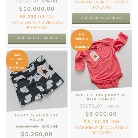
$23.503,00
57
% OFF
TRANSFERENCIA O DEPÓSITO
BANCARIO
$10.000,00
$9.000,00
CON
AGREGAR AL CARRITO
TRANSFERENCIA O DEPÓSITO
BANCARIO
3X2
AGREGAR AL CARRITO
VERANO
E
INVIERNO
3X2
VERANO
E
INVIERNO
ABU DELFINA | BODY ML
RIBB MORLEY
$22.551,00
60
% OFF
$9.000,00
SHORT CLASICO OSO
POLAR
$8.100,00
CON
$10.554,00
50
% OFF
TRANSFERENCIA O DEPÓSITO
BANCARIO
$5.250,00