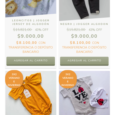
LEONCITOS | JOGGER
JERSEY DE ALGODÓN
NEGRO | JOGGER ALGODON
$15.821,00
$15.821,00
43
% OFF
43
% OFF
$9.000,00
$9.000,00
$8.100,00
$8.100,00
CON
CON
TRANSFERENCIA O DEPÓSITO
TRANSFERENCIA O DEPÓSITO
BANCARIO
BANCARIO
AGREGAR AL CARRITO
AGREGAR AL CARRITO
3X2
3X2
VERANO
VERANO
E
E
INVIERNO
INVIERNO