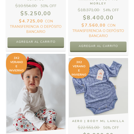
MORLEY
$10.554,00
50
% OFF
$18.371,00
54
% OFF
$5.250,00
$8.400,00
$4.725,00
CON
$7.560,00
CON
TRANSFERENCIA O DEPÓSITO
TRANSFERENCIA O DEPÓSITO
BANCARIO
BANCARIO
AGREGAR AL CARRITO
AGREGAR AL CARRITO
3X2
VERANO
3X2
E
VERANO
INVIERNO
E
INVIERNO
AERO | BODY ML LANILLA
$22.551,00
56
% OFF