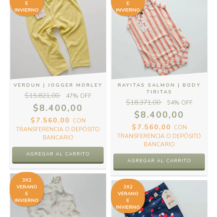
E
E
INVIERNO
INVIERNO
VERDUN | JOGGER MORLEY
RAYITAS SALMON | BODY
TIRITAS
$15.821,00
47
% OFF
$18.371,00
54
% OFF
$8.400,00
$8.400,00
$7.560,00
CON
$7.560,00
CON
TRANSFERENCIA O DEPÓSITO
TRANSFERENCIA O DEPÓSITO
BANCARIO
BANCARIO
AGREGAR AL CARRITO
AGREGAR AL CARRITO
3X2
VERANO
3X2
E
VERANO
INVIERNO
E
INVIERNO