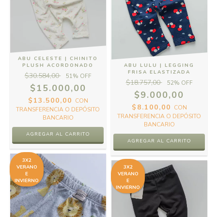
ABU CELESTE | CHINITO
PLUSH ACORDONADO
ABU LULU | LEGGING
FRISA ELASTIZADA
$30.584,00
51
% OFF
$18.757,00
52
% OFF
$15.000,00
$9.000,00
$13.500,00
CON
$8.100,00
CON
TRANSFERENCIA O DEPÓSITO
TRANSFERENCIA O DEPÓSITO
BANCARIO
BANCARIO
AGREGAR AL CARRITO
AGREGAR AL CARRITO
3X2
VERANO
3X2
E
VERANO
INVIERNO
E
INVIERNO