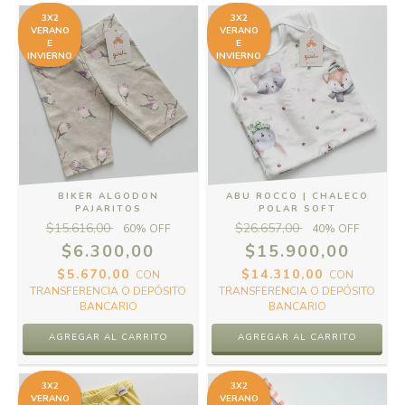
3X2
3X2
VERANO
VERANO
E
E
INVIERNO
INVIERNO
BIKER ALGODON
ABU ROCCO | CHALECO
PAJARITOS
POLAR SOFT
$15.616,00
$26.657,00
60
% OFF
40
% OFF
$6.300,00
$15.900,00
$5.670,00
$14.310,00
CON
CON
TRANSFERENCIA O DEPÓSITO
TRANSFERENCIA O DEPÓSITO
BANCARIO
BANCARIO
AGREGAR AL CARRITO
AGREGAR AL CARRITO
3X2
3X2
VERANO
VERANO