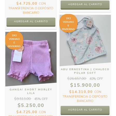
$4.725,00
CON
AGREGAR AL CARRITO
TRANSFERENCIA O DEPÓSITO
BANCARIO
3X2
AGREGAR AL CARRITO
VERANO
E
INVIERNO
3X2
VERANO
E
INVIERNO
ABU ERNESTINA | CHALECO
POLAR SOFT
$26.657,00
40
% OFF
$15.900,00
GANGA! SHORT MORLEY
$14.310,00
CON
LILA
TRANSFERENCIA O DEPÓSITO
$9.513,00
45
% OFF
BANCARIO
$5.250,00
AGREGAR AL CARRITO
$4.725,00
CON