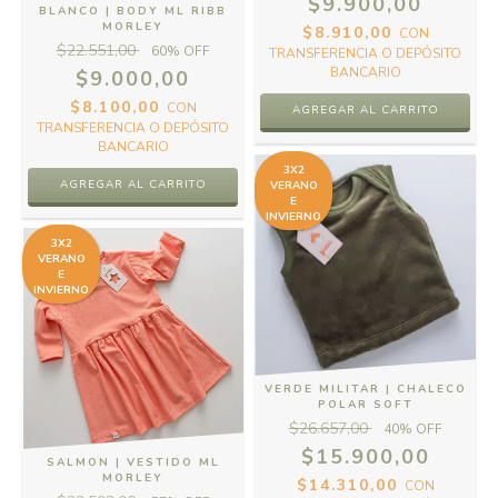
$9.900,00
BLANCO | BODY ML RIBB
MORLEY
$8.910,00
CON
$22.551,00
60
% OFF
TRANSFERENCIA O DEPÓSITO
BANCARIO
$9.000,00
$8.100,00
CON
AGREGAR AL CARRITO
TRANSFERENCIA O DEPÓSITO
BANCARIO
3X2
AGREGAR AL CARRITO
VERANO
E
INVIERNO
3X2
VERANO
E
INVIERNO
VERDE MILITAR | CHALECO
POLAR SOFT
$26.657,00
40
% OFF
$15.900,00
SALMON | VESTIDO ML
MORLEY
$14.310,00
CON