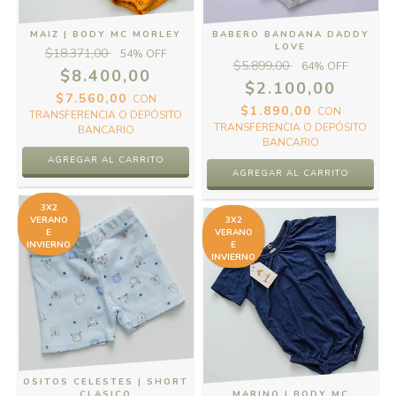
MAIZ | BODY MC MORLEY
BABERO BANDANA DADDY
LOVE
$18.371,00
54
% OFF
$5.899,00
64
% OFF
$8.400,00
$2.100,00
$7.560,00
CON
$1.890,00
CON
TRANSFERENCIA O DEPÓSITO
TRANSFERENCIA O DEPÓSITO
BANCARIO
BANCARIO
AGREGAR AL CARRITO
3X2
VERANO
3X2
E
VERANO
INVIERNO
E
INVIERNO
OSITOS CELESTES | SHORT
CLASICO
MARINO | BODY MC