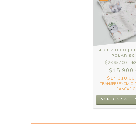
ABU ROCCO | C
POLAR SO
$26.657,00
40
$15.900
$14.310,0
TRANSFERENCIA O 
BANCARIO
AGREGAR AL C