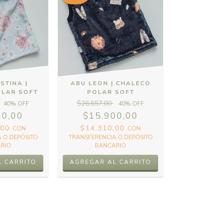
STINA |
ABU LEON | CHALECO
OLAR SOFT
POLAR SOFT
$26.657,00
40
% OFF
40
% OFF
00,00
$15.900,00
,00
$14.310,00
CON
CON
 O DEPÓSITO
TRANSFERENCIA O DEPÓSITO
RIO
BANCARIO
L CARRITO
AGREGAR AL CARRITO