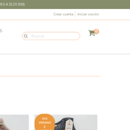
ES A $120.000)
Crear cuenta
Iniciar sesión
S
0
3X2
VERANO
E