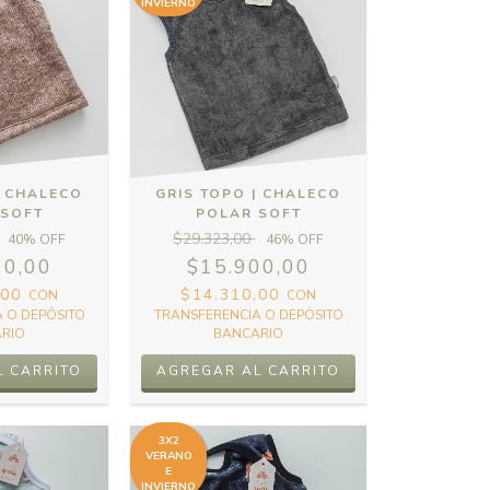
INVIERNO
| CHALECO
GRIS TOPO | CHALECO
 SOFT
POLAR SOFT
$29.323,00
40
% OFF
46
% OFF
00,00
$15.900,00
,00
$14.310,00
CON
CON
 O DEPÓSITO
TRANSFERENCIA O DEPÓSITO
RIO
BANCARIO
L CARRITO
AGREGAR AL CARRITO
3X2
VERANO
E
INVIERNO