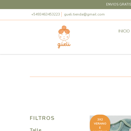
ENVIOS GRATIS
+5493463453223
gueli.tienda@gmail.com
INICIO
FILTROS
3X2
VERANO
E
Talle