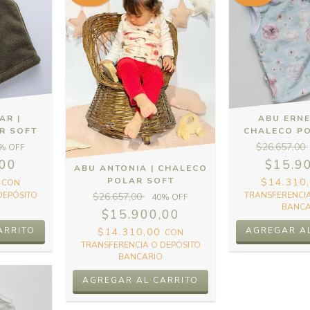
AR |
ABU ERNE
R SOFT
CHALECO P
$26.657,00
% OFF
,00
$15.9
ABU ANTONIA | CHALECO
POLAR SOFT
0
$14.310
CON
DEPÓSITO
TRANSFERENCIA
$26.657,00
40
% OFF
BANCA
$15.900,00
ARRITO
AGREGAR A
$14.310,00
CON
TRANSFERENCIA O DEPÓSITO
BANCARIO
AGREGAR AL CARRITO