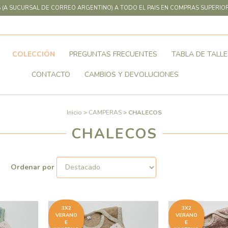
 (A SUCURSAL DE CORREO ARGENTINO) A TODO EL PAIS EN COMPRAS SUPERIOR
COLECCIÓN
PREGUNTAS FRECUENTES
TABLA DE TALLE
CONTACTO
CAMBIOS Y DEVOLUCIONES
Inicio
>
CAMPERAS
>
CHALECOS
CHALECOS
Ordenar por
3X2
3X2
VERANO
VERANO
E
E