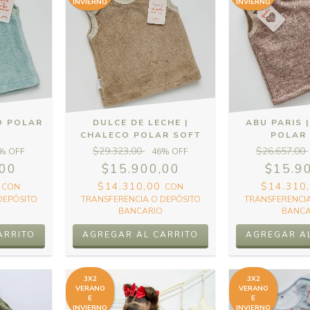
INVIERNO
INVIERNO
O POLAR
DULCE DE LECHE |
ABU PARIS 
CHALECO POLAR SOFT
POLAR
$29.323,00
$26.657,00
% OFF
46
% OFF
,00
$15.900,00
$15.9
0
$14.310,00
$14.310
CON
CON
DEPÓSITO
TRANSFERENCIA O DEPÓSITO
TRANSFERENCIA
BANCARIO
BANCA
ARRITO
AGREGAR AL CARRITO
AGREGAR A
3X2
3X2
VERANO
VERANO
E
E
INVIERNO
INVIERNO