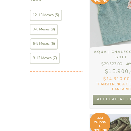
INVIERNO
12-18 Meses (5)
3-6 Meses (9)
6-9 Meses (6)
AQUA | CHALEC
SOFT
9-12 Meses (7)
$29.323,00
46
$15.900
$14.310,0
TRANSFERENCIA O 
BANCARIO
AGREGAR AL C
3X2
VERANO
E
INVIERNO