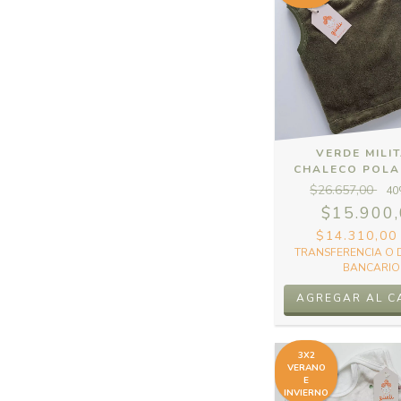
VERDE MILIT
CHALECO POLA
$26.657,00
40
$15.900
$14.310,0
TRANSFERENCIA O 
BANCARIO
AGREGAR AL C
3X2
VERANO
E
INVIERNO