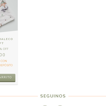
HALECO
FT
% OFF
,00
0
CON
DEPÓSITO
ARRITO
SEGUINOS