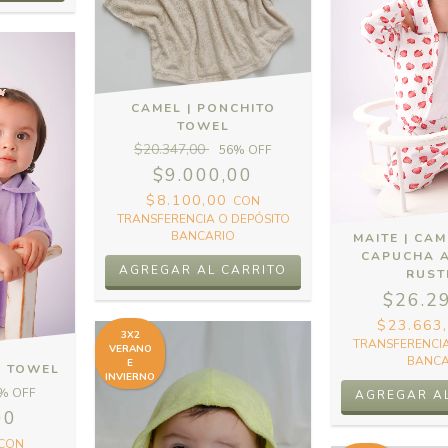
CAMEL | PONCHITO
TOWEL
$20.347,00
56
% OFF
$9.000,00
$8.100,00
CON
TRANSFERENCIA O DEPÓSITO
BANCARIO
MAITE | CA
CAPUCHA 
AGREGAR AL CARRITO
RUST
$26.2
$23.663
3X2
TRANSFERENCIA
VERANO
BANCA
E
O TOWEL
INVIERNO
% OFF
AGREGAR A
00
CON