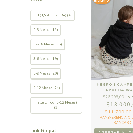
INVIERNO
0-3 (3,5 A 5,5kg Rn) (4)
0-3 Meses (15)
12-18 Meses (25)
3-6 Meses (19)
6-9 Meses (20)
NEGRO | CAMP
9-12 Meses (24)
CAPUCHA WA
$26.293,00
51
Talle Unico (0-12 Meses)
$13.000
(3)
$11.700,0
TRANSFERENCIA O 
BANCARIO
Link Grupal
AGREGAR AL C