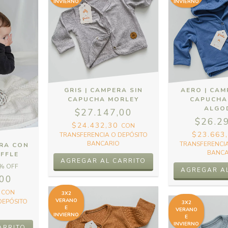
INVIERNO
INVIERNO
GRIS | CAMPERA SIN
AERO | CA
CAPUCHA MORLEY
CAPUCHA
ALGO
$27.147,00
$26.2
$24.432,30
CON
$23.663
TRANSFERENCIA O DEPÓSITO
BANCARIO
TRANSFERENCIA
ERA CON
BANCA
FFLE
AGREGAR AL CARRITO
% OFF
AGREGAR A
,00
0
CON
3X2
VERANO
DEPÓSITO
3X2
E
VERANO
INVIERNO
E
INVIERNO
ARRITO