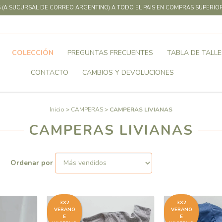
 (A SUCURSAL DE CORREO ARGENTINO) A TODO EL PAIS EN COMPRAS SUPERIOR
COLECCIÓN
PREGUNTAS FRECUENTES
TABLA DE TALLE
CONTACTO
CAMBIOS Y DEVOLUCIONES
Inicio
>
CAMPERAS
>
CAMPERAS LIVIANAS
CAMPERAS LIVIANAS
Ordenar por
3X2
3X2
VERANO
VERANO
E
E