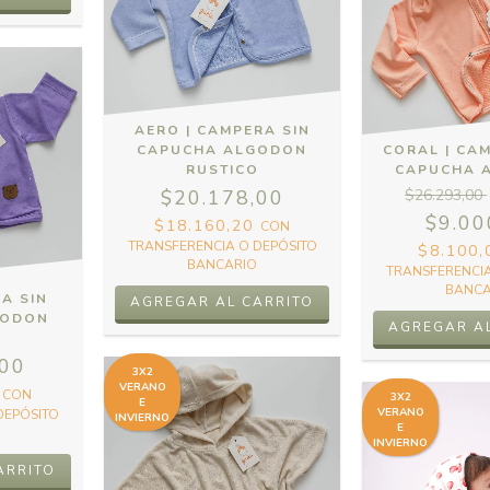
AERO | CAMPERA SIN
CAPUCHA ALGODON
CORAL | CA
RUSTICO
CAPUCHA 
$20.178,00
$26.293,00
$9.00
$18.160,20
CON
TRANSFERENCIA O DEPÓSITO
$8.100
BANCARIO
TRANSFERENCIA
BANCA
RA SIN
AGREGAR AL CARRITO
GODON
AGREGAR A
O
,00
3X2
VERANO
0
CON
3X2
E
VERANO
DEPÓSITO
INVIERNO
E
INVIERNO
ARRITO