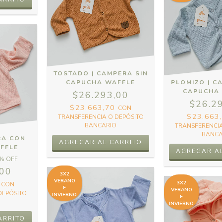
TOSTADO | CAMPERA SIN
CAPUCHA WAFFLE
PLOMIZO | C
CAPUCHA
$26.293,00
$26.2
$23.663,70
CON
$23.663
TRANSFERENCIA O DEPÓSITO
BANCARIO
TRANSFERENCIA
BANCA
RA CON
AGREGAR AL CARRITO
FFLE
AGREGAR A
% OFF
,00
3X2
VERANO
3X2
0
CON
E
VERANO
DEPÓSITO
INVIERNO
E
INVIERNO
ARRITO