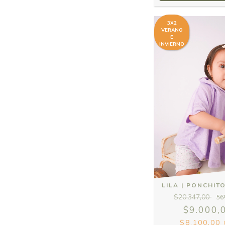
3X2
VERANO
E
INVIERNO
LILA | PONCHIT
$20.347,00
56
$9.000,
$8.100,00