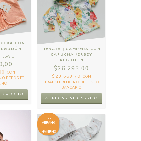
MPERA CON
ALGODÓN
RENATA | CAMPERA CON
CAPUCHA JERSEY
66
% OFF
ALGODON
0,00
$26.293,00
,00
CON
$23.663,70
CON
 O DEPÓSITO
TRANSFERENCIA O DEPÓSITO
RIO
BANCARIO
L CARRITO
AGREGAR AL CARRITO
3X2
VERANO
E
INVIERNO