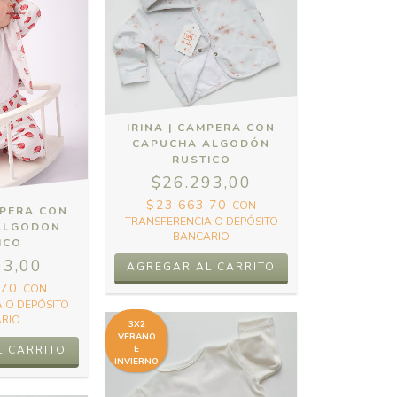
IRINA | CAMPERA CON
CAPUCHA ALGODÓN
RUSTICO
$26.293,00
$23.663,70
CON
MPERA CON
TRANSFERENCIA O DEPÓSITO
ALGODON
BANCARIO
ICO
93,00
AGREGAR AL CARRITO
,70
CON
 O DEPÓSITO
RIO
3X2
VERANO
E
L CARRITO
INVIERNO