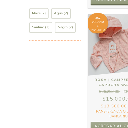
Maite (2)
Agus (2)
3X2
VERANO
E
Santino (1)
Negro (2)
INVIERNO
ROSA | CAMPE
CAPUCHA WA
$26.293,00
43
$15.000
$13.500,0
TRANSFERENCIA O 
BANCARIO
AGREGAR AL C