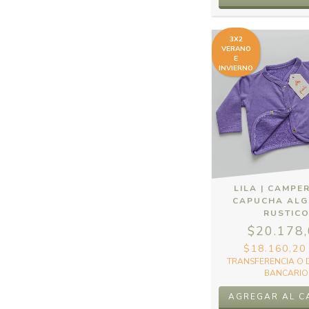
3X2
VERANO
E
INVIERNO
LILA | CAMPE
CAPUCHA AL
RUSTIC
$20.178
$18.160,2
TRANSFERENCIA O 
BANCARIO
AGREGAR AL C