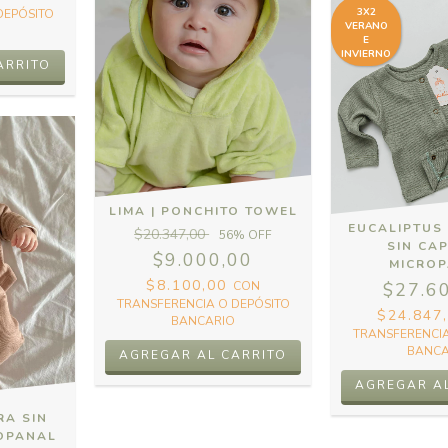
3X2
DEPÓSITO
VERANO
E
INVIERNO
ARRITO
LIMA | PONCHITO TOWEL
EUCALIPTUS
$20.347,00
56
% OFF
SIN CA
$9.000,00
MICRO
$8.100,00
$27.6
CON
TRANSFERENCIA O DEPÓSITO
$24.847
BANCARIO
TRANSFERENCIA
BANCA
AGREGAR AL CARRITO
AGREGAR A
RA SIN
OPANAL