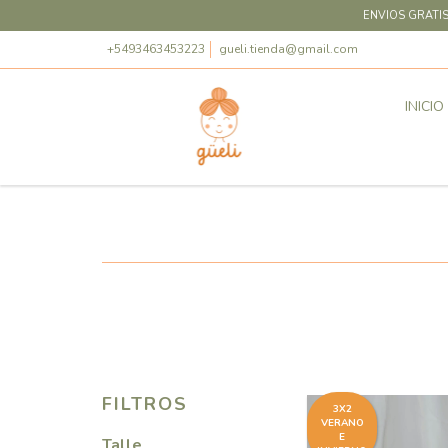
ENVIOS GRATIS
+5493463453223
gueli.tienda@gmail.com
INICIO
FILTROS
3X2
VERANO
E
Talle