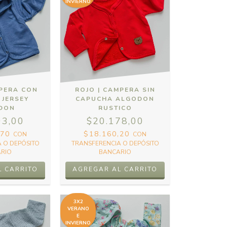
INVIERNO
MPERA CON
ROJO | CAMPERA SIN
 JERSEY
CAPUCHA ALGODON
DON
RUSTICO
93,00
$20.178,00
,70
$18.160,20
CON
CON
 O DEPÓSITO
TRANSFERENCIA O DEPÓSITO
RIO
BANCARIO
L CARRITO
AGREGAR AL CARRITO
3X2
VERANO
E
INVIERNO