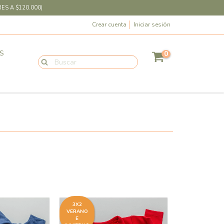
ES A $120.000)
Crear cuenta
Iniciar sesión
S
0
3X2
VERANO
E