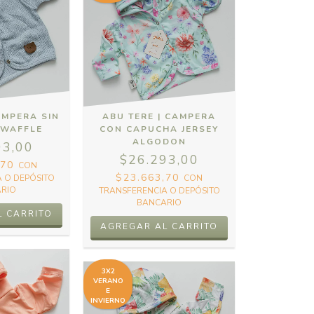
AMPERA SIN
ABU TERE | CAMPERA
 WAFFLE
CON CAPUCHA JERSEY
ALGODON
93,00
$26.293,00
,70
CON
$23.663,70
 O DEPÓSITO
CON
RIO
TRANSFERENCIA O DEPÓSITO
BANCARIO
L CARRITO
AGREGAR AL CARRITO
3X2
VERANO
E
INVIERNO