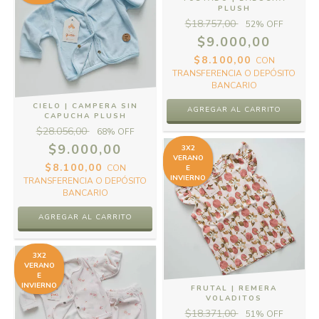
PLUSH
$18.757,00
52
% OFF
$9.000,00
$8.100,00
CON
TRANSFERENCIA O DEPÓSITO
BANCARIO
CIELO | CAMPERA SIN
AGREGAR AL CARRITO
CAPUCHA PLUSH
$28.056,00
68
% OFF
$9.000,00
3X2
VERANO
$8.100,00
CON
E
INVIERNO
TRANSFERENCIA O DEPÓSITO
BANCARIO
AGREGAR AL CARRITO
3X2
VERANO
E
INVIERNO
FRUTAL | REMERA
VOLADITOS
$18.371,00
51
% OFF