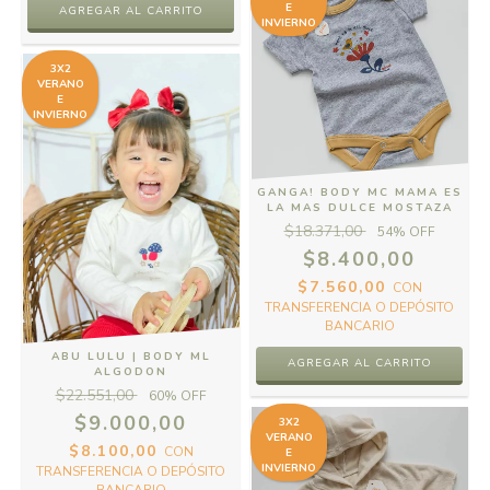
E
AGREGAR AL CARRITO
INVIERNO
3X2
VERANO
E
INVIERNO
GANGA! BODY MC MAMA ES
LA MAS DULCE MOSTAZA
$18.371,00
54
% OFF
$8.400,00
$7.560,00
CON
TRANSFERENCIA O DEPÓSITO
BANCARIO
ABU LULU | BODY ML
AGREGAR AL CARRITO
ALGODON
$22.551,00
60
% OFF
$9.000,00
3X2
VERANO
$8.100,00
CON
E
INVIERNO
TRANSFERENCIA O DEPÓSITO