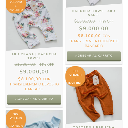
VERANO
E
INVIERNO
BABUCHA TOWEL ABU
SANTI
$15.967,00
44
% OFF
$9.000,00
$8.100,00
CON
TRANSFERENCIA O DEPÓSITO
BANCARIO
ABU PRAGA | BABUCHA
AGREGAR AL CARRITO
TOWEL
$15.967,00
44
% OFF
$9.000,00
3X2
VERANO
$8.100,00
CON
E
INVIERNO
TRANSFERENCIA O DEPÓSITO
BANCARIO
AGREGAR AL CARRITO
3X2
VERANO
E
INVIERNO
TOSTADO | BABUCHA