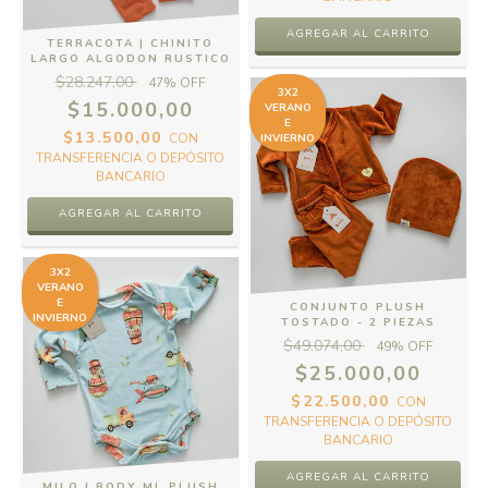
AGREGAR AL CARRITO
TERRACOTA | CHINITO
LARGO ALGODON RUSTICO
$28.247,00
47
% OFF
3X2
$15.000,00
VERANO
E
$13.500,00
CON
INVIERNO
TRANSFERENCIA O DEPÓSITO
BANCARIO
AGREGAR AL CARRITO
3X2
VERANO
E
CONJUNTO PLUSH
INVIERNO
TOSTADO - 2 PIEZAS
$49.074,00
49
% OFF
$25.000,00
$22.500,00
CON
TRANSFERENCIA O DEPÓSITO
BANCARIO
AGREGAR AL CARRITO
MILO | BODY ML PLUSH