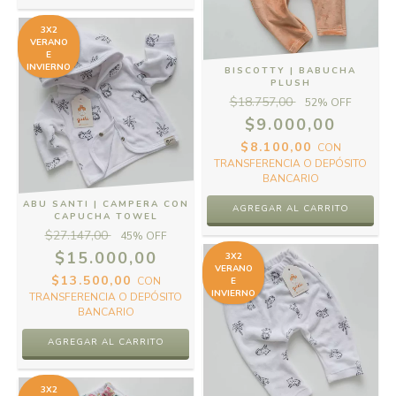
3X2
VERANO
E
INVIERNO
BISCOTTY | BABUCHA
PLUSH
$18.757,00
52
% OFF
$9.000,00
$8.100,00
CON
TRANSFERENCIA O DEPÓSITO
BANCARIO
ABU SANTI | CAMPERA CON
AGREGAR AL CARRITO
CAPUCHA TOWEL
$27.147,00
45
% OFF
$15.000,00
3X2
VERANO
$13.500,00
CON
E
INVIERNO
TRANSFERENCIA O DEPÓSITO
BANCARIO
AGREGAR AL CARRITO
3X2