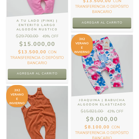
$13.500,00
CON
TRANSFERENCIA O DEPÓSITO
BANCARIO
A TU LADO (PINK) |
ENTERITO LARGO
ALGODÓN RUSTICO
$29.700,00
49
% OFF
3X2
$15.000,00
VERANO
E
$13.500,00
CON
INVIERNO
TRANSFERENCIA O DEPÓSITO
BANCARIO
AGREGAR AL CARRITO
3X2
VERANO
E
JOAQUINA | BABUCHA
INVIERNO
ALGODON ELASTIZADO
$15.821,00
43
% OFF
$9.000,00
$8.100,00
CON
TRANSFERENCIA O DEPÓSITO
BANCARIO