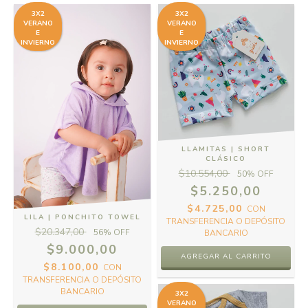
3X2
3X2
VERANO
VERANO
E
E
INVIERNO
INVIERNO
LLAMITAS | SHORT
CLÁSICO
$10.554,00
50
% OFF
$5.250,00
$4.725,00
CON
LILA | PONCHITO TOWEL
TRANSFERENCIA O DEPÓSITO
$20.347,00
56
% OFF
BANCARIO
$9.000,00
AGREGAR AL CARRITO
$8.100,00
CON
TRANSFERENCIA O DEPÓSITO
BANCARIO
3X2
VERANO