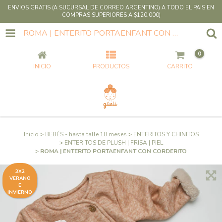
ENVIOS GRATIS (A SUCURSAL DE CORREO ARGENTINO) A TODO EL PAIS EN
COMPRAS SUPERIORES A $120.000)
ROMA | ENTERITO PORTAENFANT CON CORDERITO
0
INICIO
PRODUCTOS
CARRITO
Inicio
>
BEBÉS - hasta talle 18 meses
>
ENTERITOS Y CHINITOS
>
ENTERITOS DE PLUSH | FRISA | PIEL
>
ROMA | ENTERITO PORTAENFANT CON CORDERITO
3X2
VERANO
E
INVIERNO