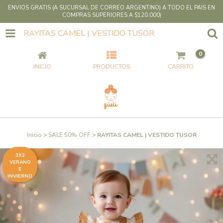
ENVIOS GRATIS (A SUCURSAL DE CORREO ARGENTINO) A TODO EL PAIS EN
COMPRAS SUPERIORES A $120.000)
RAYITAS CAMEL | VESTIDO TUSOR
0
INICIO
PRODUCTOS
CARRITO
Inicio
>
SALE 50% OFF
>
RAYITAS CAMEL | VESTIDO TUSOR
3X2
VERANO
E
INVIERNO