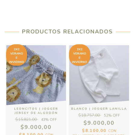
PRODUCTOS RELACIONADOS
3X2
3X2
VERANO
VERANO
E
E
INVIERNO
INVIERNO
LEONCITOS | JOGGER
BLANCO | JOGGER LANILLA
JERSEY DE ALGODÓN
$18.757,00
52
% OFF
$15.821,00
43
% OFF
$9.000,00
$9.000,00
$8.100,00
CON
$8.100,00
CON