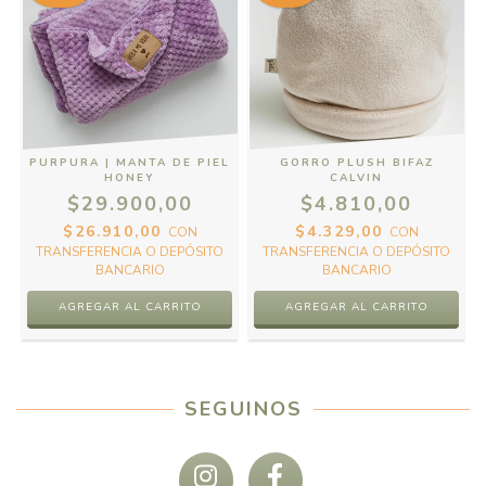
PURPURA | MANTA DE PIEL
GORRO PLUSH BIFAZ
HONEY
CALVIN
$29.900,00
$4.810,00
$26.910,00
$4.329,00
CON
CON
TRANSFERENCIA O DEPÓSITO
TRANSFERENCIA O DEPÓSITO
BANCARIO
BANCARIO
SEGUINOS