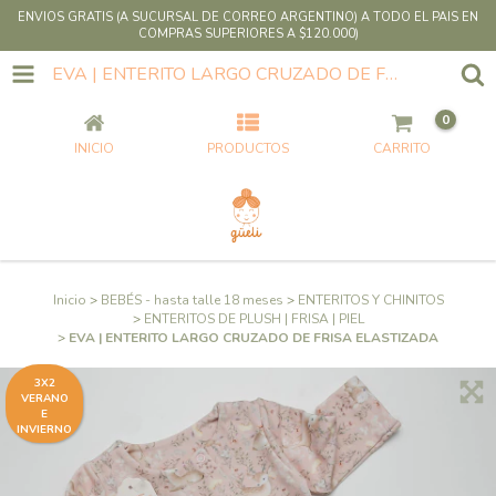
ENVIOS GRATIS (A SUCURSAL DE CORREO ARGENTINO) A TODO EL PAIS EN
COMPRAS SUPERIORES A $120.000)
EVA | ENTERITO LARGO CRUZADO DE FRISA ELASTIZADA
0
INICIO
PRODUCTOS
CARRITO
Inicio
>
BEBÉS - hasta talle 18 meses
>
ENTERITOS Y CHINITOS
>
ENTERITOS DE PLUSH | FRISA | PIEL
>
EVA | ENTERITO LARGO CRUZADO DE FRISA ELASTIZADA
3X2
VERANO
E
INVIERNO