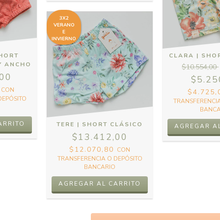
3X2
VERANO
E
INVIERNO
SHORT
CLARA | SHO
Y ANCHO
$10.554,00
,00
$5.25
0
CON
$4.725
DEPÓSITO
TRANSFERENCIA
BANCA
ARRITO
TERE | SHORT CLÁSICO
AGREGAR A
$13.412,00
$12.070,80
CON
TRANSFERENCIA O DEPÓSITO
BANCARIO
AGREGAR AL CARRITO