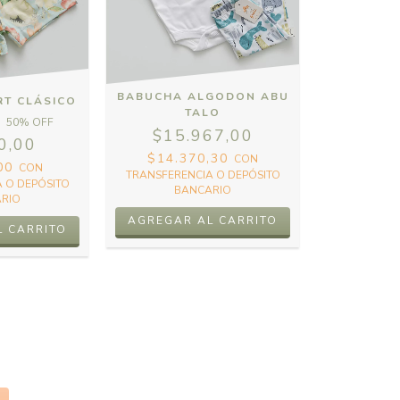
BABUCHA ALGODON ABU
RT CLÁSICO
TALO
50
% OFF
$15.967,00
0,00
$14.370,30
CON
,00
CON
TRANSFERENCIA O DEPÓSITO
 O DEPÓSITO
BANCARIO
RIO
AGREGAR AL CARRITO
L CARRITO