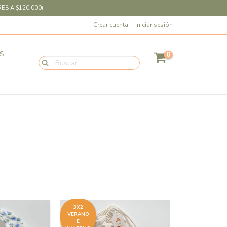
ES A $120.000)
Crear cuenta
Iniciar sesión
S
0
3X2
VERANO
E