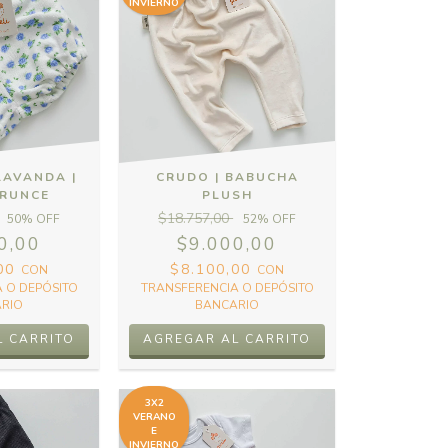
INVIERNO
LAVANDA |
CRUDO | BABUCHA
FRUNCE
PLUSH
$18.757,00
50
% OFF
52
% OFF
0,00
$9.000,00
,00
$8.100,00
CON
CON
 O DEPÓSITO
TRANSFERENCIA O DEPÓSITO
RIO
BANCARIO
L CARRITO
AGREGAR AL CARRITO
3X2
VERANO
E
INVIERNO