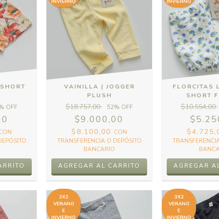
INVIERNO
INVIERNO
 SHORT
VAINILLA | JOGGER
FLORCITAS 
O
PLUSH
SHORT 
$18.757,00
$10.554,00
% OFF
52
% OFF
00
$9.000,00
$5.25
$8.100,00
$4.725
CON
CON
DEPÓSITO
TRANSFERENCIA O DEPÓSITO
TRANSFERENCIA
BANCARIO
BANCA
ARRITO
AGREGAR AL CARRITO
AGREGAR A
3X2
3X2
VERANO
VERANO
E
E
INVIERNO
INVIERNO