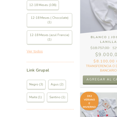
12-18 Meses (106)
12-18 Meses ( Chocolate)
(1)
12-18 Meses (azul Francia)
BLANCO | JO
(1)
LANILLA
$18.757,00
52
Ver todos
$9.000,
$8.100,00
TRANSFERENCIA O 
Link Grupal
BANCARIO
AGREGAR AL C
Negro (3)
Agus (2)
3X2
Maite (1)
Santino (1)
VERANO
E
INVIERNO