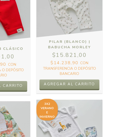
PILAR (BLANCO) |
BABUCHA MORLEY
R CLÁSICO
$15.821,00
01,00
$14.238,90
CON
,90
CON
TRANSFERENCIA O DEPÓSITO
 O DEPÓSITO
BANCARIO
RIO
AGREGAR AL CARRITO
L CARRITO
3X2
VERANO
E
INVIERNO