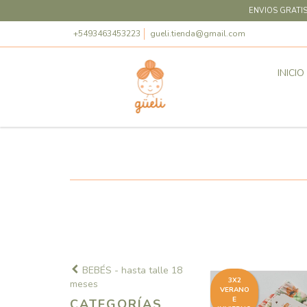
ENVIOS GRATIS
+5493463453223
gueli.tienda@gmail.com
INICIO
BEBÉS - hasta talle 18
3X2
meses
VERANO
E
CATEGORÍAS