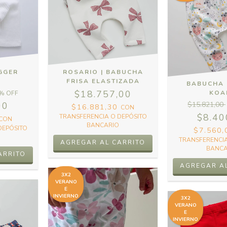
GGER
ROSARIO | BABUCHA
FRISA ELASTIZADA
BABUCHA 
$18.757,00
KOA
% OFF
00
$15.821,00
$16.881,30
CON
$8.40
TRANSFERENCIA O DEPÓSITO
CON
BANCARIO
DEPÓSITO
$7.560
TRANSFERENCIA
AGREGAR AL CARRITO
BANCA
ARRITO
AGREGAR A
3X2
VERANO
E
INVIERNO
3X2
VERANO
E
INVIERNO