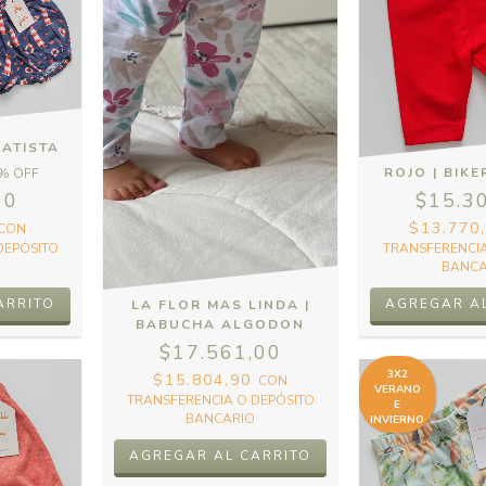
BATISTA
ROJO | BIKE
% OFF
00
$15.3
$13.770
CON
DEPÓSITO
TRANSFERENCIA
BANCA
ARRITO
AGREGAR A
LA FLOR MAS LINDA |
BABUCHA ALGODON
$17.561,00
3X2
$15.804,90
CON
VERANO
TRANSFERENCIA O DEPÓSITO
E
BANCARIO
INVIERNO
AGREGAR AL CARRITO