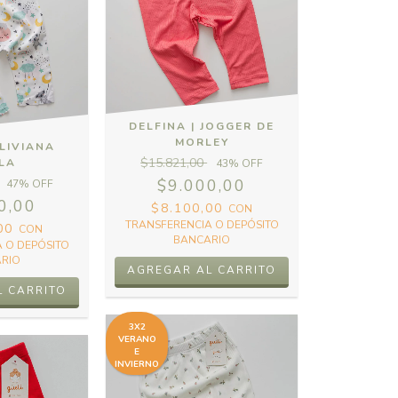
DELFINA | JOGGER DE
MORLEY
LIVIANA
$15.821,00
LA
43
% OFF
$9.000,00
47
% OFF
0,00
$8.100,00
CON
TRANSFERENCIA O DEPÓSITO
,00
CON
BANCARIO
 O DEPÓSITO
RIO
AGREGAR AL CARRITO
L CARRITO
3X2
VERANO
E
INVIERNO