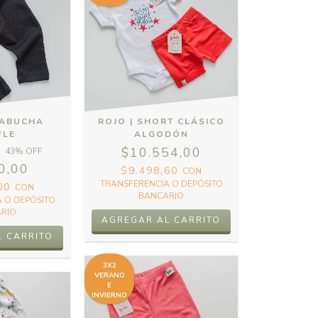
BABUCHA
ROJO | SHORT CLÁSICO
FLE
ALGODÓN
$10.554,00
43
% OFF
0,00
$9.498,60
CON
TRANSFERENCIA O DEPÓSITO
,00
CON
BANCARIO
 O DEPÓSITO
RIO
AGREGAR AL CARRITO
L CARRITO
3X2
VERANO
E
INVIERNO