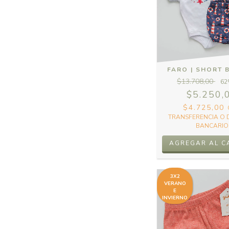
FARO | SHORT 
$13.708,00
62
$5.250,
$4.725,00
TRANSFERENCIA O 
BANCARIO
AGREGAR AL C
3X2
VERANO
E
INVIERNO