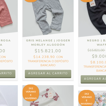
 ROSA
GRIS MELANGE | JOGGER
NEGRO | 
IA
MORLEY ALGODÓN
WAF
,00
$15.821,00
$15.821,00
$9.00
$14.238,90
CON
CON
DEPÓSITO
TRANSFERENCIA O DEPÓSITO
$8.100
BANCARIO
TRANSFERENCIA
BANCA
ARRITO
AGREGAR AL CARRITO
AGREGAR A
3X2
VERANO
3X2
E
VERANO
INVIERNO
E
INVIERNO