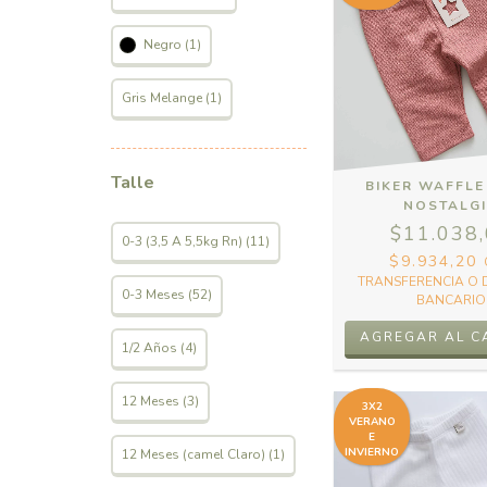
Negro (1)
Gris Melange (1)
Talle
BIKER WAFFLE
NOSTALG
$11.038
0-3 (3,5 A 5,5kg Rn) (11)
$9.934,20
TRANSFERENCIA O 
0-3 Meses (52)
BANCARIO
AGREGAR AL C
1/2 Años (4)
12 Meses (3)
3X2
VERANO
E
INVIERNO
12 Meses (camel Claro) (1)