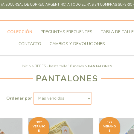
 (A SUCURSAL DE CORREO ARGENTINO) A TODO EL PAIS EN COMPRAS SUPERIOR
COLECCIÓN
PREGUNTAS FRECUENTES
TABLA DE TALLE
CONTACTO
CAMBIOS Y DEVOLUCIONES
Inicio
>
BEBÉS - hasta talle 18 meses
>
PANTALONES
PANTALONES
Ordenar por
3X2
3X2
VERANO
VERANO
E
E