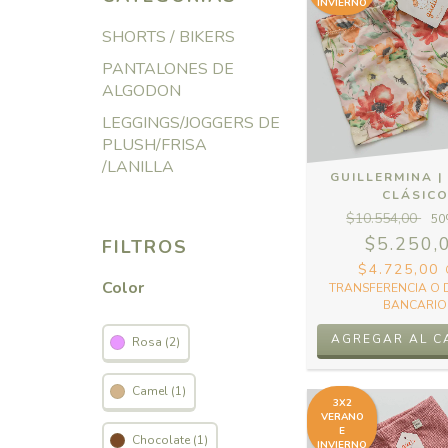
INVIERNO
SHORTS / BIKERS
PANTALONES DE
ALGODON
LEGGINGS/JOGGERS DE
PLUSH/FRISA
/LANILLA
GUILLERMINA |
CLÁSIC
$10.554,00
50
$5.250,
FILTROS
$4.725,00
Color
TRANSFERENCIA O 
BANCARIO
AGREGAR AL C
Rosa (2)
Camel (1)
3X2
VERANO
E
Chocolate (1)
INVIERNO